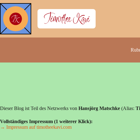
Zum
Inhalt
Timothee Kavi
springen
Rubr
Dieser Blog ist Teil des Netzwerks von
Hansjörg Matschke
(Alias:
T
Vollständiges Impressum (1 weiterer Klick):
→ Impressum auf timotheekavi.com