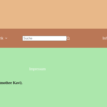
ik
In
Impressum
imothee Kavi
).