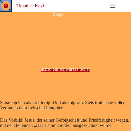
Zum
Timothee Kavi
Inhalt
springen
Blogs
achso ein schwarzes Schaf
Schafe gelten als friedfertig. Und als folgsam. Stets trotten sie voller
Vertrauen dem Leitschaf hinterher.
Das Vorbild: Jesus, der seiner Gefolgschaft und Friedfertigkeit wegen,
mit der Beinamen „Das Lamm Gottes“ ausgezeichnet wurde.