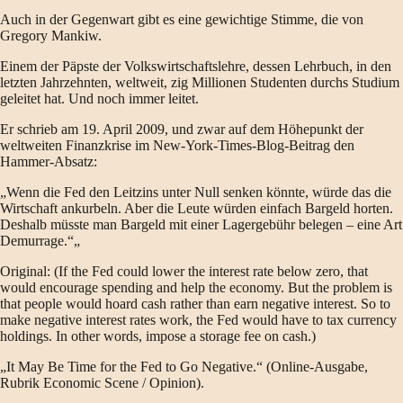
Auch in der Gegenwart gibt es eine gewichtige Stimme, die von
Gregory Mankiw.
Einem der Päpste der Volkswirtschaftslehre, dessen Lehrbuch, in den
letzten Jahrzehnten, weltweit, zig Millionen Studenten durchs Studium
geleitet hat. Und noch immer leitet.
Er schrieb am 19. April 2009, und zwar auf dem Höhepunkt der
weltweiten Finanzkrise im New-York-Times-Blog-Beitrag den
Hammer-Absatz:
„Wenn die Fed den Leitzins unter Null senken könnte, würde das die
Wirtschaft ankurbeln. Aber die Leute würden einfach Bargeld horten.
Deshalb müsste man Bargeld mit einer Lagergebühr belegen – eine Art
Demurrage.“„
Original: (If the Fed could lower the interest rate below zero, that
would encourage spending and help the economy. But the problem is
that people would hoard cash rather than earn negative interest. So to
make negative interest rates work, the Fed would have to tax currency
holdings. In other words, impose a storage fee on cash.)
„It May Be Time for the Fed to Go Negative.“ (Online-Ausgabe,
Rubrik Economic Scene / Opinion).