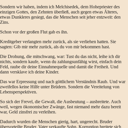
Sondern wir haben, indem ich Melchisedek, dem Hohepriester des
einzigen Gottes, den Zehnten überließ, auch gegen etwas Älteres,
etwas Dunkleres gesiegt, das die Menschen seit jeher entzweit: den
Zins.
Schon vor der großen Flut gab es ihn.
Kreditgeber verlangten mehr zurück, als sie verliehen hatten. Sie
sagten: Gib mir mehr zurück, als du von mir bekommen hast.
Die Drohung, die mitschwang, war: Tust du das nicht, leihe ich dir
nichts, sondern kaufe, wenn du zahlungsunfähig wirst, einfach dein
Feld, raube dir deine Einnahmequelle und damit die Freiheit. Und
dann versklave ich deine Kinder.
Das war Erpressung und nach göttlichem Verständnis Raub. Und war
zweifellos keine Hilfe unter Brüdern. Sondern die Vereitelung von
Lebensperspektiven.
So sich der Frevel, die Gewalt, die Ausbeutung – ausbreitete. Auch
weil, wegen ökonomischer Zwänge, fast niemand mehr dazu bereit
war, Geld zinsfrei zu verleihen.
Dadurch wurden die Menschen gierig, hart, ungerecht. Bruder
übervorteilte Bruder. Vater verkaufte Sohn. Korruption breitete sich