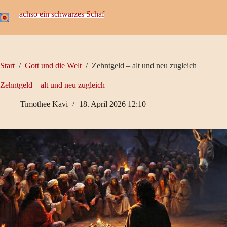
Zum
Inhalt
achso ein schwarzes Schaf
springen
Start
/
Gott und die Welt
/
Zehntgeld – alt und neu zugleich
Zehntgeld – alt und neu zugleich
Timothee Kavi
18. April 2026 12:10