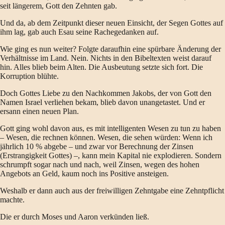
seit längerem, Gott den Zehnten gab.
Und da, ab dem Zeitpunkt dieser neuen Einsicht, der Segen Gottes auf
ihm lag, gab auch Esau seine Rachegedanken auf.
Wie ging es nun weiter? Folgte daraufhin eine spürbare Änderung der
Verhältnisse im Land. Nein. Nichts in den Bibeltexten weist darauf
hin. Alles blieb beim Alten. Die Ausbeutung setzte sich fort. Die
Korruption blühte.
Doch Gottes Liebe zu den Nachkommen Jakobs, der von Gott den
Namen Israel verliehen bekam, blieb davon unangetastet. Und er
ersann einen neuen Plan.
Gott ging wohl davon aus, es mit intelligenten Wesen zu tun zu haben
– Wesen, die rechnen können. Wesen, die sehen würden: Wenn ich
jährlich 10 % abgebe – und zwar vor Berechnung der Zinsen
(Erstrangigkeit Gottes) –, kann mein Kapital nie explodieren. Sondern
schrumpft sogar nach und nach, weil Zinsen, wegen des hohen
Angebots an Geld, kaum noch ins Positive ansteigen.
Weshalb er dann auch aus der freiwilligen Zehntgabe eine Zehntpflicht
machte.
Die er durch Moses und Aaron verkünden ließ.