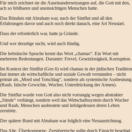
Für mich zeichnet sie die Auseinandersetzungen auf, die Gott mit den,
ach so fehlbaren und uneinsichtigen Menschen hatte.
Das Bündnis mit Abraham war, nach der Sintflut und all den
Erfahrungen davor und auch noch direkt danach, eine Art Neustart.
Dass der erforderlich war, hatte ja Gründe.
Und wer derartige sucht, wird auch fündig.
Die hebräische Sprache kennt das Wort „chamas“. Ein Wort mit
mehreren Bedeutungen. Darunter: Frevel, Gesetzlosigkeit, Korruption.
Im Kontext der Sintflut (Gen 6) wird chamas in der jüdischen Tradition
fast immer als wirtschaftliche und soziale Gewalt verstanden – nicht
primär als „Mord und Totschlag“, sondern als systemische Ausbeutung
(Raub, falsche Gewichte, Wucher, Unterdrückung der Armen).
Die Sintflut wurde von Gott also nicht vorrangig wegen abstrakter
„Sünde“ verhängt, sondern weil das Wirtschaftssystem durch Wucher
und Raub, Menschen ausbeutete und infolgedessen deren Leben
zerstörte.
Der spätere Bund mit Abraham war folglich eine Neuausrichtung.
Das Alte, Überkommene, Zerstörerische sollte durch Einsicht beseitigt