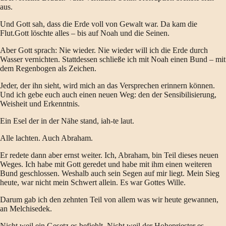
aus.
Und Gott sah, dass die Erde voll von Gewalt war. Da kam die
Flut.Gott löschte alles – bis auf Noah und die Seinen.
Aber Gott sprach: Nie wieder. Nie wieder will ich die Erde durch
Wasser vernichten. Stattdessen schließe ich mit Noah einen Bund – mit
dem Regenbogen als Zeichen.
Jeder, der ihn sieht, wird mich an das Versprechen erinnern können.
Und ich gebe euch auch einen neuen Weg: den der Sensibilisierung,
Weisheit und Erkenntnis.
Ein Esel der in der Nähe stand, iah-te laut.
Alle lachten. Auch Abraham.
Er redete dann aber ernst weiter. Ich, Abraham, bin Teil dieses neuen
Weges. Ich habe mit Gott geredet und habe mit ihm einen weiteren
Bund geschlossen. Weshalb auch sein Segen auf mir liegt. Mein Sieg
heute, war nicht mein Schwert allein. Es war Gottes Wille.
Darum gab ich den zehnten Teil von allem was wir heute gewannen,
an Melchisedek.
Nicht weil ein Gesetz es befiehlt. Nicht weil der Hohepriester es