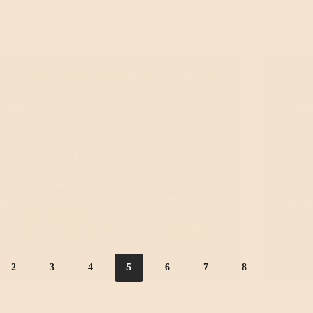
Timothee Kavi
16. Februar 2023 16:00
Gegen das Leben
Wunde
Noch ergänzt durch das Wort gerichtet, ließe sich
Letzt
das Kunstwort Antibiotika übersetzen. Anti –
von Wö
gegen. Bios – das Leben. Seit der Entdeckung des
denn 
Penicillins, Ende der zwanziger Jahre des letzten
des M
Jahrhunderts, durch Alexander Fleming, haben
gelern
Antibiotika, einen, in der Medizingeschichte,…
vorhe
Weiterlesen
Gegen
Weiter
Timothee Kavi
Wunde
das
Do., Februar 16, 2023, 16:00
Siechtum
Leben
2
3
4
5
6
7
8