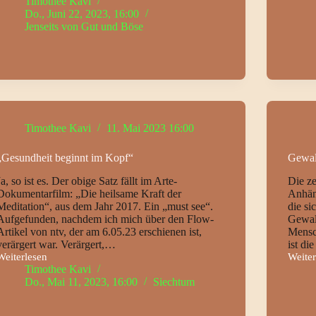
Timothee Kavi
subjektiv
allen
Do., Juni 22, 2023, 16:00
oder
Stühle
Jenseits von Gut und Böse
subjektiv
objektiv?
Timothee Kavi
11. Mai 2023 16:00
„Gesundheit beginnt im Kopf“
Gewalt
Ja, so ist es. Der obige Satz fällt im Arte-
Die ze
Dokumentarfilm: „Die heilsame Kraft der
Anhän
Meditation“, aus dem Jahr 2017. Ein „must see“.
die si
Aufgefunden, nachdem ich mich über den Flow-
Gewalt
Artikel von ntv, der am 6.05.23 erschienen ist,
Mensc
verärgert war. Verärgert,…
ist d
Weiterlesen
Weiter
„Gesundheit
Gewalt
Timothee Kavi
beginnt
Do., Mai 11, 2023, 16:00
Siechtum
im
Kopf“