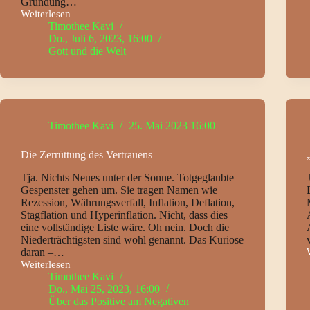
Gründung…
Weiterlesen
Die
Timothee Kavi
AfD,
Do., Juli 6, 2023, 16:00
der
Gott und die Welt
Euro
und
die
wenigen
einsamen
Rufer
in
Timothee Kavi
25. Mai 2023 16:00
der
Wüste
Die Zerrüttung des Vertrauens
Tja. Nichts Neues unter der Sonne. Totgeglaubte
Gespenster gehen um. Sie tragen Namen wie
Rezession, Währungsverfall, Inflation, Deflation,
Stagflation und Hyperinflation. Nicht, dass dies
eine vollständige Liste wäre. Oh nein. Doch die
Niederträchtigsten sind wohl genannt. Das Kuriose
daran –…
Weiterlesen
Die
Timothee Kavi
Zerrüttung
Do., Mai 25, 2023, 16:00
des
Über das Positive am Negativen
Vertrauens