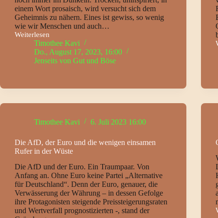
einem Wort prosaisch, wird versucht sich dem
Geheimnis zu nähern. Eines ist gewiss, so wenig
wie wir Menschen und auch…
Weiterlesen
Der
Timothee Kavi
Schlaf
Do., August 17, 2023, 16:00
–
Jenseits von Gut und Böse
nach
wie
vor
ein
Mysterium
Timothee Kavi
6. Juli 2023 16:00
Die AfD, der Euro und die wenigen einsamen
Rufer in der Wüste
Die AfD und der Euro. Ein Traumpaar. Von
Anfang an. Ohne Euro keine Partei „Alternative
für Deutschland“. Denn der Euro, genauer, die
Verwässerung der Währung – in dessen Gefolge
ihre Protagonisten steigende Preissteigerungsraten
und Wertverfall prognostizierten -, stand der