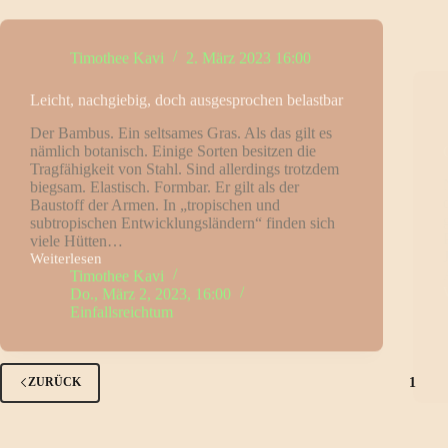
Timothee Kavi
2. März 2023 16:00
Leicht, nachgiebig, doch ausgesprochen belastbar
Der Bambus. Ein seltsames Gras. Als das gilt es
nämlich botanisch. Einige Sorten besitzen die
Tragfähigkeit von Stahl. Sind allerdings trotzdem
biegsam. Elastisch. Formbar. Er gilt als der
Baustoff der Armen. In „tropischen und
subtropischen Entwicklungsländern“ finden sich
viele Hütten…
Weiterlesen
Leicht,
Timothee Kavi
nachgiebig,
Do., März 2, 2023, 16:00
doch
Einfallsreichtum
ausgesprochen
belastbar
1
ZURÜCK