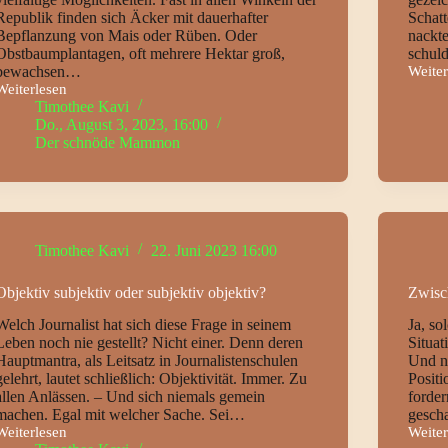
Republik finden sich Äcker mit dauerhafter
Schatt
Bepflanzung von Mais oder Rüben. Oder
nackte
Obstbaumplantagen, oft mehrere Hektar groß,
schuld
bewachsen…
Weiter
Der
Weiterlesen
ameri
Ein
Timothee Kavi
Traum
ökologisches
Do., August 3, 2023, 16:00
–
Desaster
Der schnöde Mammon
eher
–
ein
die
Alptr
Monokultur
Timothee Kavi
22. Juni 2023 16:00
Objektiv subjektiv oder subjektiv objektiv?
Zwisc
Welch Journalist hat sich diese Frage in seinem
Ja, so
Leben noch nie gestellt? Nicht einer. Denn deren
Situat
Hauptmantra, als Leitsatz in Journalistenschulen
Und n
gelehrt, lautet schließlich: Objektivität. Immer. Zu
Positi
allen Anlässen. – Und sich niemals gemein
forder
machen. Egal mit welcher Sache. Sei…
gesch
Weiterlesen
Weiter
Objektiv
Zwisc