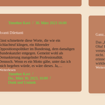
Timothee Kavi
30. März 2023 16:00
Avanti Dilettanti
Ganz,
Einst schmetterte diese Worte, die wie ein
Das „
Schlachtruf klingen, ein führender
Oha! 
Oppositionspolitiker im Bundestag, dem damaligen
verur
Bundeskanzler entgegen. Gemeint wohl als
nicht.
Demaskierung mangelnder Professionalität.
erinne
Dennoch. Wenn es ein Motto gäbe, unter das ich
wirkl
mich begeben würde, es wäre dieses. Ja,…
Weiter
Ganz,
Weiterlesen
ganz
Avanti
Timothee Kavi
große
ilettanti
Do., März 30, 2023, 16:00
Kino
Dank und Undank