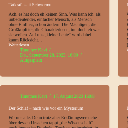
Tatkraft statt Schwermut
Ach, es hat doch eh keinen Sinn. Was kann ich, als
unbedeutender, einfacher Mensch, als Mensch
ohne Einfluss, schon ändern. Die Mächtigen, die
Großkopfeter, die Charakterlosen, tun doch eh was
sie wollen. Auf uns „kleine Leute“ wird dabei
kaum Rücksicht…
Weiterlesen
Tatkraft
Timothee Kavi
statt
Do., September 28, 2023, 16:00
Schwermut
Aufgespießt
Timothee Kavi
17. August 2023 16:00
Der Schlaf – nach wie vor ein Mysterium
Für uns alle. Denn trotz aller Erklärungsversuche
über dessen Ursachen tappt „die Wissenschaft“
noch immer im Dunkeln. Trocken, uninspiriert, in