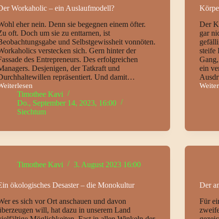
Der Workaholic – ein Auslaufmodell?
Körpe
Wohl eher nein. Denn sie begegnen einem öfter.
Der Kö
Zu oft. Doch um sie zu enttarnen, ist
gar ni
Beobachtungsgabe und Selbstgewissheit vonnöten.
gefäll
Workaholics verstecken sich. Gern hinter der
steif
Fassade des Entrepreneurs. Des erfolgreichen
Gang,
Managers. Desjenigen, der Tatkraft und
ein ve
Durchhaltewillen repräsentiert. Und damit…
Ausdr
Weiterlesen
Weiter
Der
Körpe
Timothee Kavi
Workaholic
–
Do., September 14, 2023, 16:00
–
wenn
Siechtum
ein
der
Auslaufmodell?
Körpe
sprich
Timothee Kavi
3. August 2023 16:00
Ein ökologisches Desaster – die Monokultur
Der a
Wer es sich vor Ort anschauen und davon
Für e
überzeugen will, hat dazu in unserem Land
zweif
vielfältige Möglichkeiten. Fast in allen Winkeln der
gezei