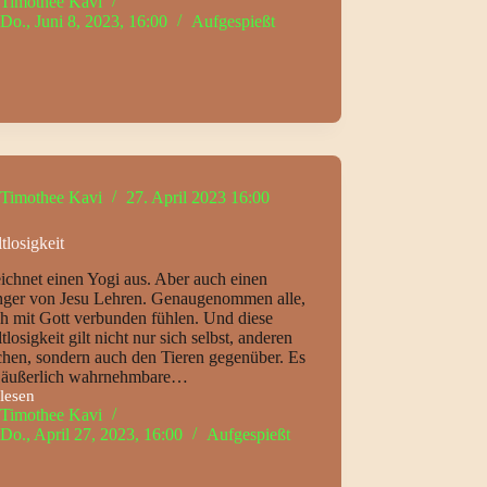
Timothee Kavi
Do., Juni 8, 2023, 16:00
Aufgespießt
n
Timothee Kavi
27. April 2023 16:00
losigkeit
ichnet einen Yogi aus. Aber auch einen
ger von Jesu Lehren. Genaugenommen alle,
ch mit Gott verbunden fühlen. Und diese
losigkeit gilt nicht nur sich selbst, anderen
hen, sondern auch den Tieren gegenüber. Es
ie äußerlich wahrnehmbare…
lesen
losigkeit
Timothee Kavi
Do., April 27, 2023, 16:00
Aufgespießt