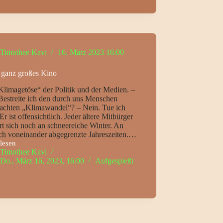
Timothee Kavi
16. März 2023 16:00
 ganz großes Kino
Klimagetöse“ der Politik und der Medien. –
Bestreite ich den durch uns Menschen
sachten „Klimawandel“? – Nein. Tue ich
 Er ist offensichtlich. Jeder ältere Mitbürger
rt sich noch an schneereiche Winter. An
ich voneinander abgegrenzte Jahreszeiten.…
lesen
Timothee Kavi
Do., März 16, 2023, 16:00
Aufgespießt
s