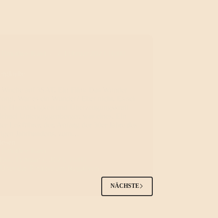
Timothee Kavi
2. Februar 2023 16:00
rglaube
e Woche auf 3SAT. Ein Film: Das Wunder
rgl. War es ein Wunder? Eher nicht. Es sei
die Hartnäckigkeit und Überzeugungskraft
ichael Unterguggenberger, war eines. Ein
ter Lokführer, der, Anfang der 30er Jahre des
rigen Jahrhunderts, zum…
lesen
rglaube
Timothee Kavi
Do., Februar 2, 2023, 16:00
Über das Positive am Negativen
NÄCHSTE