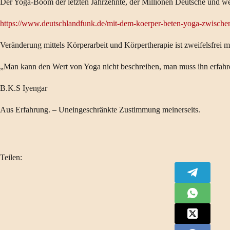
Der Yoga-Boom der letzten Jahrzehnte, der Millionen Deutsche und welt
https://www.deutschlandfunk.de/mit-dem-koerper-beten-yoga-zwischen-
Veränderung mittels Körperarbeit und Körpertherapie ist zweifelsfrei 
„Man kann den Wert von Yoga nicht beschreiben, man muss ihn erfahr
B.K.S Iyengar
Aus Erfahrung. – Uneingeschränkte Zustimmung meinerseits.
Teilen: