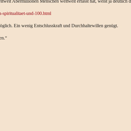
weit Abermillionen Menschen weltweit erfasst hat, weist ja deutlich d
spiritualitaet-und-100.html
möglich. Ein wenig Entschlusskraft und Durchhaltewillen genügt.
en.“