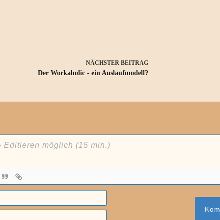
NÄCHSTER
BEITRAG
Der Workaholic - ein Auslaufmodell?
N
a
m
E
e