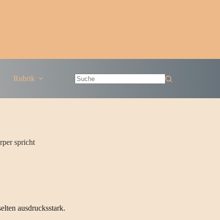
Rubrik
Keine
Ergebnisse
per spricht
selten ausdrucksstark.