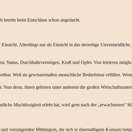
 bereits beim Entschluss schon angedacht.
er Einsicht. Allerdings nur als Einsicht in das derzeitige Unvermeidlic
ur, Status, Durchhaltevermögen, Kraft und Opfer. Von letzteren möglichs
usrottbar. Weil sie gewissermaßen menschliche Bedürfnisse erfüllen. We
bar. Nun denn, ihnen gehören unter anderem die großen Wirtschaftsunte
dliche Machtlosigkeit erlebt hat, wird gern nach der „erwachsenen“ Mac
chen und vermögenden Mitbürgern, die sich in übermäßigem Konsum bet