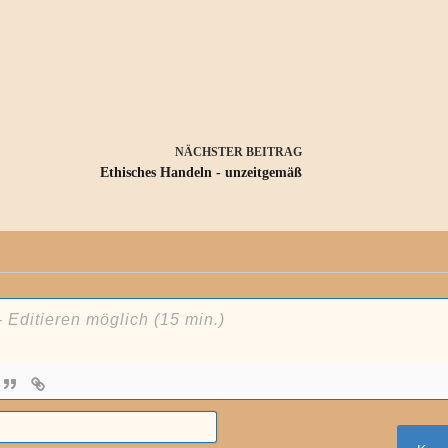
NÄCHSTER
BEITRAG
Ethisches Handeln - unzeitgemäß
N
a