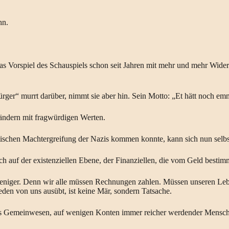
hn.
as Vorspiel des Schauspiels schon seit Jahren mit mehr und mehr Wide
ger“ murrt darüber, nimmt sie aber hin. Sein Motto: „Et hätt noch emm
ändern mit fragwürdigen Werten.
litischen Machtergreifung der Nazis kommen konnte, kann sich nun selb
ch auf der existenziellen Ebene, der Finanziellen, die vom Geld bestimm
iger. Denn wir alle müssen Rechnungen zahlen. Müssen unseren Lebensu
jeden von uns ausübt, ist keine Mär, sondern Tatsache.
ns Gemeinwesen, auf wenigen Konten immer reicher werdender Menschen 