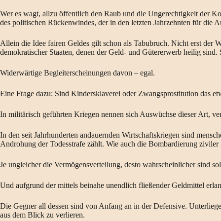
Wer es wagt, allzu öffentlich den Raub und die Ungerechtigkeit der K
des politischen Rückenwindes, der in den letzten Jahrzehnten für die
Allein die Idee fairen Geldes gilt schon als Tabubruch. Nicht erst der 
demokratischer Staaten, denen der Geld- und Gütererwerb heilig sind. 
Widerwärtige Begleiterscheinungen davon – egal.
Eine Frage dazu: Sind Kindersklaverei oder Zwangsprostitution das et
In militärisch geführten Kriegen nennen sich Auswüchse dieser Art, v
In den seit Jahrhunderten andauernden Wirtschaftskriegen sind mens
Androhung der Todesstrafe zählt. Wie auch die Bombardierung ziviler
Je ungleicher die Vermögensverteilung, desto wahrscheinlicher sind solc
Und aufgrund der mittels beinahe unendlich fließender Geldmittel erlan
Die Gegner all dessen sind von Anfang an in der Defensive. Unterliegen
aus dem Blick zu verlieren.