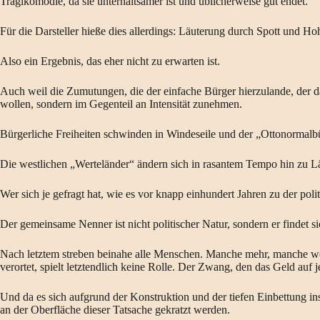
Tragikomödie, da sie unterhaltsamer ist und üblicherweise gut endet.
Für die Darsteller hieße dies allerdings: Läuterung durch Spott und Ho
Also ein Ergebnis, das eher nicht zu erwarten ist.
Auch weil die Zumutungen, die der einfache Bürger hierzulande, der d
wollen, sondern im Gegenteil an Intensität zunehmen.
Bürgerliche Freiheiten schwinden in Windeseile und der „Ottonormalbür
Die westlichen „Werteländer“ ändern sich in rasantem Tempo hin zu L
Wer sich je gefragt hat, wie es vor knapp einhundert Jahren zu der po
Der gemeinsame Nenner ist nicht politischer Natur, sondern er findet si
Nach letztem streben beinahe alle Menschen. Manche mehr, manche wen
verortet, spielt letztendlich keine Rolle. Der Zwang, den das Geld auf 
Und da es sich aufgrund der Konstruktion und der tiefen Einbettung i
an der Oberfläche dieser Tatsache gekratzt werden.