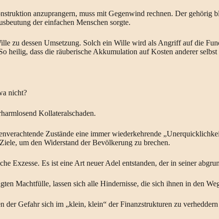
onstruktion anzuprangern, muss mit Gegenwind rechnen. Der gehörig bl
 Ausbeutung der einfachen Menschen sorgte.
Wille zu dessen Umsetzung. Solch ein Wille wird als Angriff auf die Fun
So heilig, dass die räuberische Akkumulation auf Kosten anderer selbst
wa nicht?
erharmlosend Kollateralschaden.
chenverachtende Zustände eine immer wiederkehrende „Unerquicklichke
 Ziele, um den Widerstand der Bevölkerung zu brechen.
he Exzesse. Es ist eine Art neuer Adel entstanden, der in seiner abgrun
gten Machtfülle, lassen sich alle Hindernisse, die sich ihnen in den W
 der Gefahr sich im „klein, klein“ der Finanzstrukturen zu verheddern 