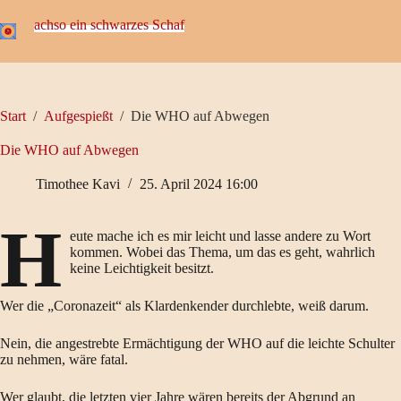
Zum
Inhalt
achso ein schwarzes Schaf
springen
Start
/
Aufgespießt
/
Die WHO auf Abwegen
Die WHO auf Abwegen
Timothee Kavi
25. April 2024 16:00
H
eute mache ich es mir leicht und lasse andere zu Wort
kommen. Wobei das Thema, um das es geht, wahrlich
keine Leichtigkeit besitzt.
Wer die „Coronazeit“ als Klardenkender durchlebte, weiß darum.
Nein, die angestrebte Ermächtigung der WHO auf die leichte Schulter
zu nehmen, wäre fatal.
Wer glaubt, die letzten vier Jahre wären bereits der Abgrund an