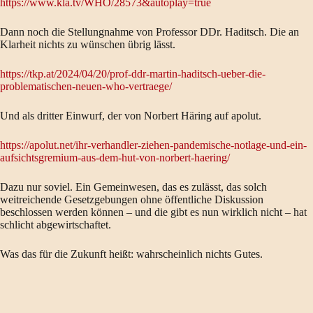
https://www.kla.tv/WHO/28573&autoplay=true
Dann noch die Stellungnahme von Professor DDr. Haditsch. Die an
Klarheit nichts zu wünschen übrig lässt.
https://tkp.at/2024/04/20/prof-ddr-martin-haditsch-ueber-die-
problematischen-neuen-who-vertraege/
Und als dritter Einwurf, der von Norbert Häring auf apolut.
https://apolut.net/ihr-verhandler-ziehen-pandemische-notlage-und-ein-
aufsichtsgremium-aus-dem-hut-von-norbert-haering/
Dazu nur soviel. Ein Gemeinwesen, das es zulässt, das solch
weitreichende Gesetzgebungen ohne öffentliche Diskussion
beschlossen werden können – und die gibt es nun wirklich nicht – hat
schlicht abgewirtschaftet.
Was das für die Zukunft heißt: wahrscheinlich nichts Gutes.