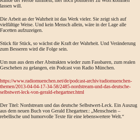
Rande der Herde tummeln, hier noch pointierter zu Wort kommen
lassen will.
Die Arbeit an der Wahrheit ist das Werk vieler. Sie zeigt sich auf
vielfältige Weise. Und kein Mensch allein, wäre in der Lage alle
Facetten aufzuzeigen.
Stück für Stück, so wächst die Kraft der Wahrheit. Und Veränderung
zum Besseren wird die Folge sein.
Um nun aus dem eher Abstrakten wieder zum Fassbaren, zum realen
Geschehen zu gelangen, ein Podcast von Radio München.
https://www.radiomuenchen.net/de/podcast-archiv/radiomuenchen-
themen/2013-04-04-17-34-58/2485-nordstream-und-das-deutsche-
selbstwert-leck-von-gerald-ehegartner.html
Der Titel: Nordstream und das deutsche Selbstwert-Leck. Ein Auszug
aus dem neuen Buch von Gerald Ehegartner.: „Menschsein –
rebellische und humorvolle Texte für eine lebenswertere Welt.“