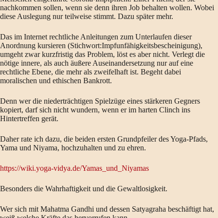
nachkommen sollen, wenn sie denn ihren Job behalten wollen. Wobei
diese Auslegung nur teilweise stimmt. Dazu später mehr.
Das im Internet rechtliche Anleitungen zum Unterlaufen dieser
Anordnung kursieren (Stichwort:Impfunfähigkeitsbescheinigung),
umgeht zwar kurzfristig das Problem, löst es aber nicht. Verlegt die
nötige innere, als auch äußere Auseinandersetzung nur auf eine
rechtliche Ebene, die mehr als zweifelhaft ist. Begeht dabei
moralischen und ethischen Bankrott.
Denn wer die niederträchtigen Spielzüge eines stärkeren Gegners
kopiert, darf sich nicht wundern, wenn er im harten Clinch ins
Hintertreffen gerät.
Daher rate ich dazu, die beiden ersten Grundpfeiler des Yoga-Pfads,
Yama und Niyama, hochzuhalten und zu ehren.
https://wiki.yoga-vidya.de/Yamas_und_Niyamas
Besonders die Wahrhaftigkeit und die Gewaltlosigkeit.
Wer sich mit Mahatma Gandhi und dessen Satyagraha beschäftigt hat,
weiß welche Kräfte das hervorrufen kann.