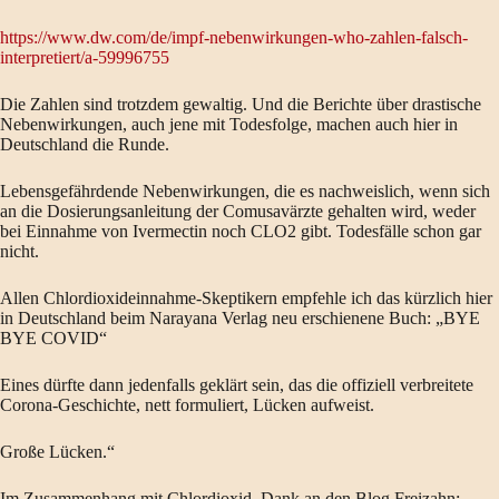
https://www.dw.com/de/impf-nebenwirkungen-who-zahlen-falsch-
interpretiert/a-59996755
Die Zahlen sind trotzdem gewaltig. Und die Berichte über drastische
Nebenwirkungen, auch jene mit Todesfolge, machen auch hier in
Deutschland die Runde.
Lebensgefährdende Nebenwirkungen, die es nachweislich, wenn sich
an die Dosierungsanleitung der Comusavärzte gehalten wird, weder
bei Einnahme von Ivermectin noch CLO2 gibt. Todesfälle schon gar
nicht.
Allen Chlordioxideinnahme-Skeptikern empfehle ich das kürzlich hier
in Deutschland beim Narayana Verlag neu erschienene Buch: „BYE
BYE COVID“
Eines dürfte dann jedenfalls geklärt sein, das die offiziell verbreitete
Corona-Geschichte, nett formuliert, Lücken aufweist.
Große Lücken.“
Im Zusammenhang mit Chlordioxid, Dank an den Blog Freizahn: