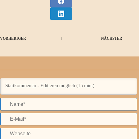
VORHERIGER
NÄCHSTER
a
e
-
a
e
i