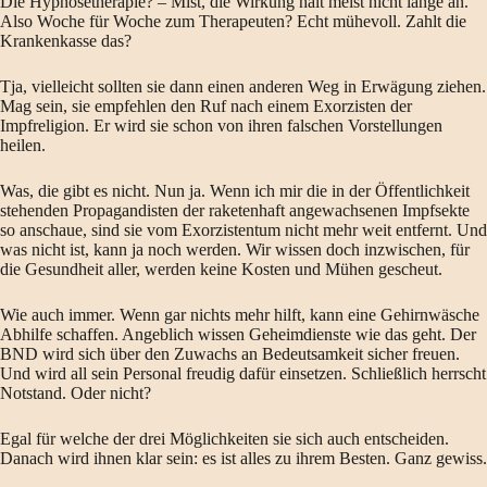
Die Hypnosetherapie? – Mist, die Wirkung hält meist nicht lange an.
Also Woche für Woche zum Therapeuten? Echt mühevoll. Zahlt die
Krankenkasse das?
Tja, vielleicht sollten sie dann einen anderen Weg in Erwägung ziehen.
Mag sein, sie empfehlen den Ruf nach einem Exorzisten der
Impfreligion. Er wird sie schon von ihren falschen Vorstellungen
heilen.
Was, die gibt es nicht. Nun ja. Wenn ich mir die in der Öffentlichkeit
stehenden Propagandisten der raketenhaft angewachsenen Impfsekte
so anschaue, sind sie vom Exorzistentum nicht mehr weit entfernt. Und
was nicht ist, kann ja noch werden. Wir wissen doch inzwischen, für
die Gesundheit aller, werden keine Kosten und Mühen gescheut.
Wie auch immer. Wenn gar nichts mehr hilft, kann eine Gehirnwäsche
Abhilfe schaffen. Angeblich wissen Geheimdienste wie das geht. Der
BND wird sich über den Zuwachs an Bedeutsamkeit sicher freuen.
Und wird all sein Personal freudig dafür einsetzen. Schließlich herrscht
Notstand. Oder nicht?
Egal für welche der drei Möglichkeiten sie sich auch entscheiden.
Danach wird ihnen klar sein: es ist alles zu ihrem Besten. Ganz gewiss.