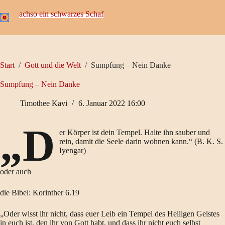
Zum
Inhalt
achso ein schwarzes Schaf
springen
Start
/
Gott und die Welt
/
Sumpfung – Nein Danke
Sumpfung – Nein Danke
Timothee Kavi
6. Januar 2022 16:00
„D
er Körper ist dein Tempel. Halte ihn sauber und
rein, damit die Seele darin wohnen kann.“ (B. K. S.
Iyengar)
oder auch
die Bibel: Korinther 6.19
„Oder wisst ihr nicht, dass euer Leib ein Tempel des Heiligen Geistes
in euch ist, den ihr von Gott habt, und dass ihr nicht euch selbst