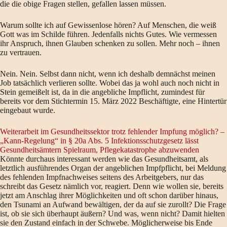
die die obige Fragen stellen, gefallen lassen müssen.
Warum sollte ich auf Gewissenlose hören? Auf Menschen, die weiß
Gott was im Schilde führen. Jedenfalls nichts Gutes. Wie vermessen
ihr Anspruch, ihnen Glauben schenken zu sollen. Mehr noch – ihnen
zu vertrauen.
Nein. Nein. Selbst dann nicht, wenn ich deshalb demnächst meinen
Job tatsächlich verlieren sollte. Wobei das ja wohl auch noch nicht in
Stein gemeißelt ist, da in die angebliche Impflicht, zumindest für
bereits vor dem Stichtermin 15. März 2022 Beschäftigte, eine Hintertür
eingebaut wurde.
Weiterarbeit im Gesundheitssektor trotz fehlender Impfung möglich? –
„Kann-Regelung“ in § 20a Abs. 5 Infektionsschutzgesetz lässt
Gesundheitsämtern Spielraum, Pflegekatastrophe abzuwenden
Könnte durchaus interessant werden wie das Gesundheitsamt, als
letztlich ausführendes Organ der angeblichen Impfpflicht, bei Meldung
des fehlenden Impfnachweises seitens des Arbeitgebers, nur das
schreibt das Gesetz nämlich vor, reagiert. Denn wie wollen sie, bereits
jetzt am Anschlag ihrer Möglichkeiten und oft schon darüber hinaus,
den Tsunami an Aufwand bewältigen, der da auf sie zurollt? Die Frage
ist, ob sie sich überhaupt äußern? Und was, wenn nicht? Damit hielten
sie den Zustand einfach in der Schwebe. Möglicherweise bis Ende